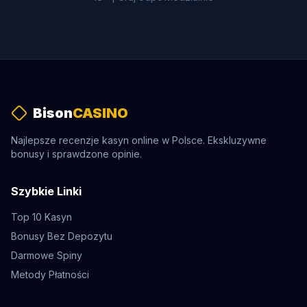
Bison
CASINO
Najlepsze recenzje kasyn online w Polsce. Ekskluzywne
bonusy i sprawdzone opinie.
Szybkie Linki
Top 10 Kasyn
Bonusy Bez Depozytu
Darmowe Spiny
Metody Płatności