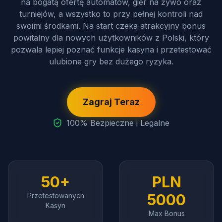
na bogatą ofertę automatów, gier na żywo oraz
turniejów, a wszystko to przy pełnej kontroli nad
swoimi środkami. Na start czeka atrakcyjny bonus
powitalny dla nowych użytkowników z Polski, który
pozwala lepiej poznać funkcje kasyna i przetestować
ulubione gry bez dużego ryzyka.
Zagraj Teraz
100% Bezpieczne i Legalne
50+
PLN
5000
Przetestowanych
Kasyn
Max Bonus