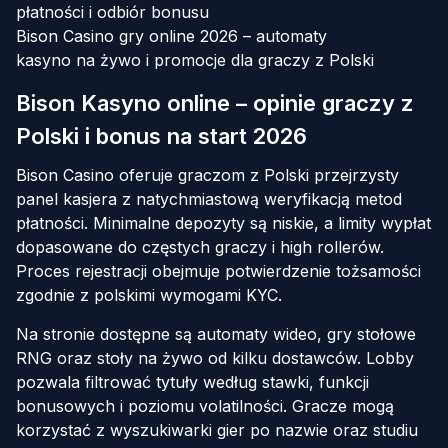
płatności i odbiór bonusu
Bison Casino gry online 2026 – automaty
kasyno na żywo i promocje dla graczy z Polski
Bison Kasyno online – opinie graczy z
Polski i bonus na start 2026
Bison Casino oferuje graczom z Polski przejrzysty
panel kasjera z natychmiastową weryfikacją metod
płatności. Minimalne depozyty są niskie, a limity wypłat
dopasowane do częstych graczy i high rollerów.
Proces rejestracji obejmuje potwierdzenie tożsamości
zgodnie z polskimi wymogami KYC.
Na stronie dostępne są automaty wideo, gry stołowe
RNG oraz stoły na żywo od kilku dostawców. Lobby
pozwala filtrować tytuły według stawki, funkcji
bonusowych i poziomu volatilności. Gracze mogą
korzystać z wyszukiwarki gier po nazwie oraz studiu