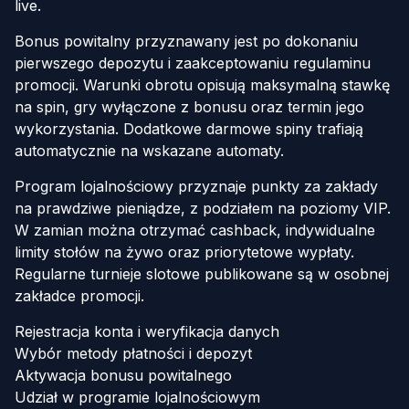
live.
Bonus powitalny przyznawany jest po dokonaniu
pierwszego depozytu i zaakceptowaniu regulaminu
promocji. Warunki obrotu opisują maksymalną stawkę
na spin, gry wyłączone z bonusu oraz termin jego
wykorzystania. Dodatkowe darmowe spiny trafiają
automatycznie na wskazane automaty.
Program lojalnościowy przyznaje punkty za zakłady
na prawdziwe pieniądze, z podziałem na poziomy VIP.
W zamian można otrzymać cashback, indywidualne
limity stołów na żywo oraz priorytetowe wypłaty.
Regularne turnieje slotowe publikowane są w osobnej
zakładce promocji.
Rejestracja konta i weryfikacja danych
Wybór metody płatności i depozyt
Aktywacja bonusu powitalnego
Udział w programie lojalnościowym