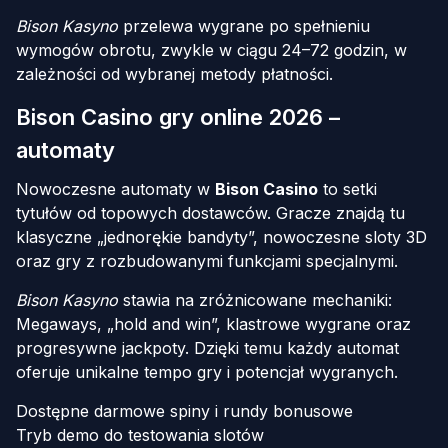
Bison Kasyno
przelewa wygrane po spełnieniu
wymogów obrotu, zwykle w ciągu 24–72 godzin, w
zależności od wybranej metody płatności.
Bison Casino gry online 2026 –
automaty
Nowoczesne automaty w
Bison Casino
to setki
tytułów od topowych dostawców. Gracze znajdą tu
klasyczne „jednorękie bandyty”, nowoczesne sloty 3D
oraz gry z rozbudowanymi funkcjami specjalnymi.
Bison Kasyno
stawia na zróżnicowane mechaniki:
Megaways, „hold and win”, klastrowe wygrane oraz
progresywne jackpoty. Dzięki temu każdy automat
oferuje unikalne tempo gry i potencjał wygranych.
Dostępne darmowe spiny i rundy bonusowe
Tryb demo do testowania slotów